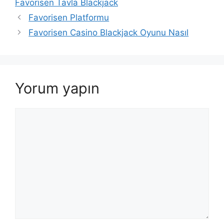
Favorisen Tavla Blackjack
Favorisen Platformu
Favorisen Casino Blackjack Oyunu Nasıl
Yorum yapın
Yorum