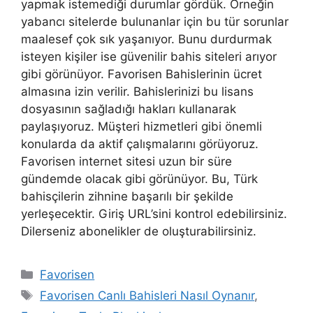
yapmak istemediği durumlar gördük. Örneğin
yabancı sitelerde bulunanlar için bu tür sorunlar
maalesef çok sık yaşanıyor. Bunu durdurmak
isteyen kişiler ise güvenilir bahis siteleri arıyor
gibi görünüyor. Favorisen Bahislerinin ücret
almasına izin verilir. Bahislerinizi bu lisans
dosyasının sağladığı hakları kullanarak
paylaşıyoruz. Müşteri hizmetleri gibi önemli
konularda da aktif çalışmalarını görüyoruz.
Favorisen internet sitesi uzun bir süre
gündemde olacak gibi görünüyor. Bu, Türk
bahisçilerin zihnine başarılı bir şekilde
yerleşecektir. Giriş URL’sini kontrol edebilirsiniz.
Dilerseniz abonelikler de oluşturabilirsiniz.
Kategoriler
Favorisen
Etiketler
Favorisen Canlı Bahisleri Nasıl Oynanır
,