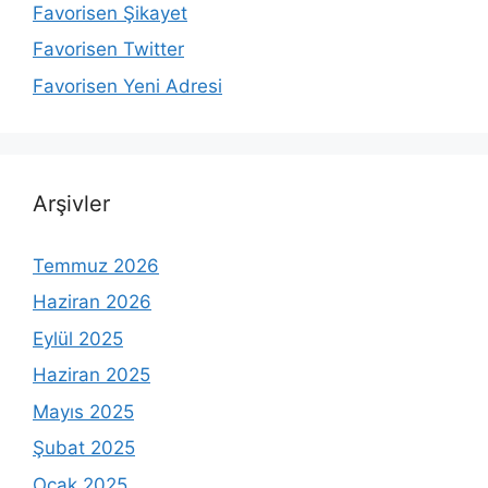
Favorisen Şikayet
Favorisen Twitter
Favorisen Yeni Adresi
Arşivler
Temmuz 2026
Haziran 2026
Eylül 2025
Haziran 2025
Mayıs 2025
Şubat 2025
Ocak 2025