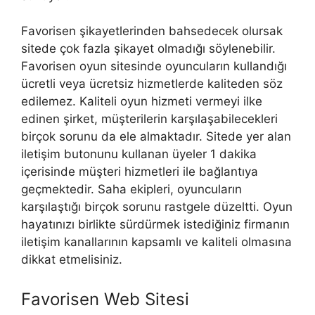
Favorisen şikayetlerinden bahsedecek olursak
sitede çok fazla şikayet olmadığı söylenebilir.
Favorisen oyun sitesinde oyuncuların kullandığı
ücretli veya ücretsiz hizmetlerde kaliteden söz
edilemez. Kaliteli oyun hizmeti vermeyi ilke
edinen şirket, müşterilerin karşılaşabilecekleri
birçok sorunu da ele almaktadır. Sitede yer alan
iletişim butonunu kullanan üyeler 1 dakika
içerisinde müşteri hizmetleri ile bağlantıya
geçmektedir. Saha ekipleri, oyuncuların
karşılaştığı birçok sorunu rastgele düzeltti. Oyun
hayatınızı birlikte sürdürmek istediğiniz firmanın
iletişim kanallarının kapsamlı ve kaliteli olmasına
dikkat etmelisiniz.
Favorisen Web Sitesi