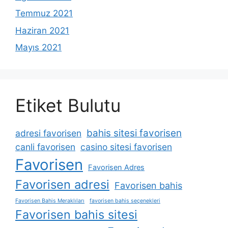
Temmuz 2021
Haziran 2021
Mayıs 2021
Etiket Bulutu
bahis sitesi favorisen
adresi favorisen
canli favorisen
casino sitesi favorisen
Favorisen
Favorisen Adres
Favorisen adresi
Favorisen bahis
Favorisen Bahis Meraklıları
favorisen bahis seçenekleri
Favorisen bahis sitesi