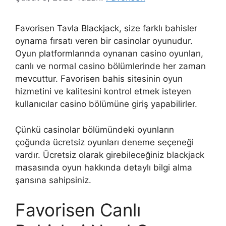
Favorisen Tavla Blackjack, size farklı bahisler
oynama fırsatı veren bir casinolar oyunudur.
Oyun platformlarında oynanan casino oyunları,
canlı ve normal casino bölümlerinde her zaman
mevcuttur. Favorisen bahis sitesinin oyun
hizmetini ve kalitesini kontrol etmek isteyen
kullanıcılar casino bölümüne giriş yapabilirler.
Çünkü casinolar bölümündeki oyunların
çoğunda ücretsiz oyunları deneme seçeneği
vardır. Ücretsiz olarak girebileceğiniz blackjack
masasında oyun hakkında detaylı bilgi alma
şansına sahipsiniz.
Favorisen Canlı