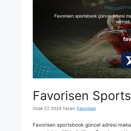
Favorisen Sport
Ocak 27, 2024
Yazarı:
Favorisen
Favorisen sportsbook güncel adresi makal