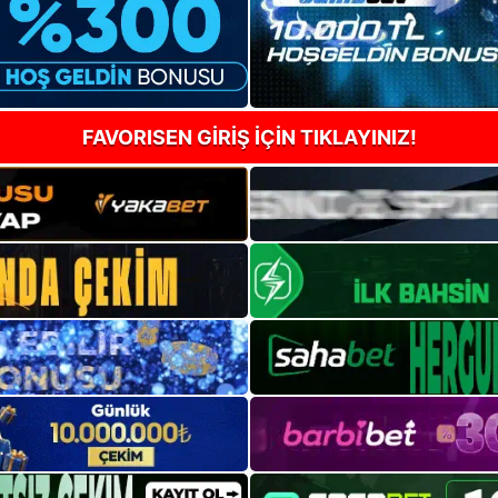
FAVORISEN GİRİŞ İÇİN TIKLAYINIZ!