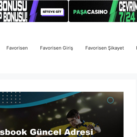
Favorisen
Favorisen Giriş
Favorisen Şikayet