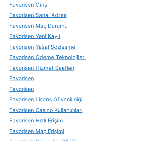
Favorisen Giriş
Favorisen Sanal Adres
Favorisen Maç Durumu
Favorisen Yeni Kayıt
Favorisen Yasal Sözleşme
Favorisen Ödeme Teknolojileri
Favorisen Hizmet Saatleri
Favorisen
Favorisen
Favorisen Lisans Güvenilirliği
Favorisen Casino Kullanıcıları
Favorisen Hızlı Erişim
Favorisen Maç Erişimi