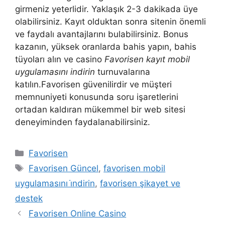
girmeniz yeterlidir. Yaklaşık 2-3 dakikada üye
olabilirsiniz. Kayıt olduktan sonra sitenin önemli
ve faydalı avantajlarını bulabilirsiniz. Bonus
kazanın, yüksek oranlarda bahis yapın, bahis
tüyoları alın ve casino
Favorisen kayıt mobil
uygulamasını indirin
turnuvalarına
katılın.Favorisen güvenilirdir ve müşteri
memnuniyeti konusunda soru işaretlerini
ortadan kaldıran mükemmel bir web sitesi
deneyiminden faydalanabilirsiniz.
Kategoriler
Favorisen
Etiketler
Favorisen Güncel
,
favorisen mobil
uygulamasını i̇ndirin
,
favorisen şikayet ve
destek
Favorisen Online Casino