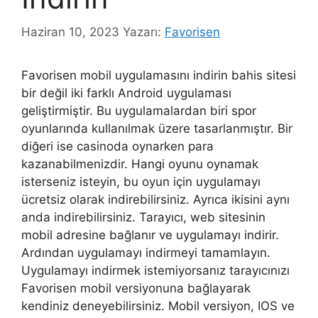
Haziran 10, 2023
Yazarı:
Favorisen
Favorisen mobil uygulamasını indirin bahis sitesi
bir değil iki farklı Android uygulaması
geliştirmiştir. Bu uygulamalardan biri spor
oyunlarında kullanılmak üzere tasarlanmıştır. Bir
diğeri ise casinoda oynarken para
kazanabilmenizdir. Hangi oyunu oynamak
isterseniz isteyin, bu oyun için uygulamayı
ücretsiz olarak indirebilirsiniz. Ayrıca ikisini aynı
anda indirebilirsiniz. Tarayıcı, web sitesinin
mobil adresine bağlanır ve uygulamayı indirir.
Ardından uygulamayı indirmeyi tamamlayın.
Uygulamayı indirmek istemiyorsanız tarayıcınızı
Favorisen mobil versiyonuna bağlayarak
kendiniz deneyebilirsiniz. Mobil versiyon, IOS ve