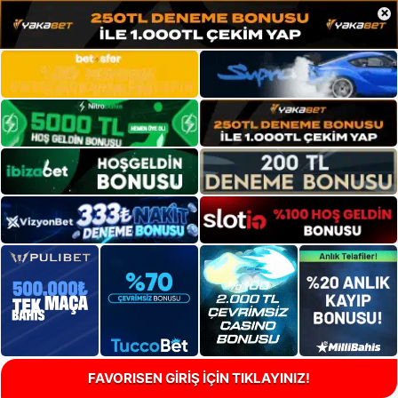
×
FAVORISEN GİRİŞ İÇİN TIKLAYINIZ!