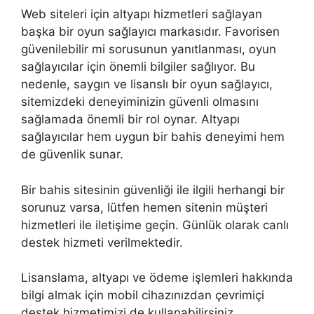
Web siteleri için altyapı hizmetleri sağlayan
başka bir oyun sağlayıcı markasıdır. Favorisen
güvenilebilir mi sorusunun yanıtlanması, oyun
sağlayıcılar için önemli bilgiler sağlıyor. Bu
nedenle, saygın ve lisanslı bir oyun sağlayıcı,
sitemizdeki deneyiminizin güvenli olmasını
sağlamada önemli bir rol oynar. Altyapı
sağlayıcılar hem uygun bir bahis deneyimi hem
de güvenlik sunar.
Bir bahis sitesinin güvenliği ile ilgili herhangi bir
sorunuz varsa, lütfen hemen sitenin müşteri
hizmetleri ile iletişime geçin. Günlük olarak canlı
destek hizmeti verilmektedir.
Lisanslama, altyapı ve ödeme işlemleri hakkında
bilgi almak için mobil cihazınızdan çevrimiçi
destek hizmetimizi de kullanabilirsiniz.