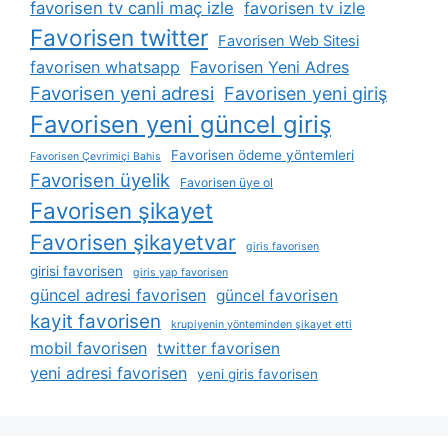
favorisen tv canli maç izle
favorisen tv izle
Favorisen twitter
Favorisen Web Sitesi
favorisen whatsapp
Favorisen Yeni Adres
Favorisen yeni adresi
Favorisen yeni giriş
Favorisen yeni güncel giriş
Favorisen ödeme yöntemleri
Favorisen Çevrimiçi Bahis
Favorisen üyelik
Favorisen üye ol
Favorisen şikayet
Favorisen şikayetvar
giris favorisen
girisi favorisen
giris yap favorisen
güncel adresi favorisen
güncel favorisen
kayit favorisen
krupiyenin yönteminden şikayet etti
mobil favorisen
twitter favorisen
yeni adresi favorisen
yeni giris favorisen