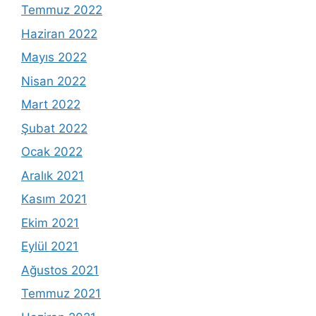
Temmuz 2022
Haziran 2022
Mayıs 2022
Nisan 2022
Mart 2022
Şubat 2022
Ocak 2022
Aralık 2021
Kasım 2021
Ekim 2021
Eylül 2021
Ağustos 2021
Temmuz 2021