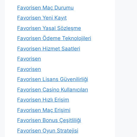
Favorisen Maç Durumu
Favorisen Yeni Kayıt
Favorisen Yasal Sözleşme
Favorisen Ödeme Teknolojileri
Favorisen Hizmet Saatleri
Favorisen
Favorisen
Favorisen Lisans Güvenilirliği
Favorisen Casino Kullanıcıları
Favorisen Hızlı Erişim
Favorisen Maç Erişimi
Favorisen Bonus Çeşitliliği
Favorisen Oyun Stratejisi