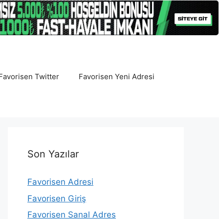
Favorisen Twitter
Favorisen Yeni Adresi
Son Yazılar
Favorisen Adresi
Favorisen Giriş
Favorisen Sanal Adres