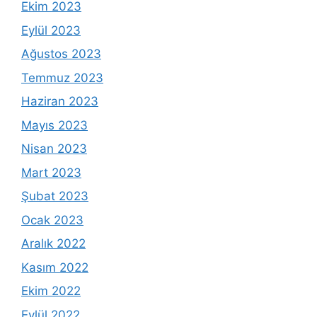
Ekim 2023
Eylül 2023
Ağustos 2023
Temmuz 2023
Haziran 2023
Mayıs 2023
Nisan 2023
Mart 2023
Şubat 2023
Ocak 2023
Aralık 2022
Kasım 2022
Ekim 2022
Eylül 2022