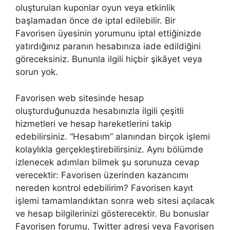
oluşturulan kuponlar oyun veya etkinlik
başlamadan önce de iptal edilebilir. Bir
Favorisen üyesinin yorumunu iptal ettiğinizde
yatırdığınız paranın hesabınıza iade edildiğini
göreceksiniz. Bununla ilgili hiçbir şikâyet veya
sorun yok.
Favorisen web sitesinde hesap
oluşturduğunuzda hesabınızla ilgili çeşitli
hizmetleri ve hesap hareketlerini takip
edebilirsiniz. “Hesabım” alanından birçok işlemi
kolaylıkla gerçekleştirebilirsiniz. Aynı bölümde
izlenecek adımları bilmek şu sorunuza cevap
verecektir: Favorisen üzerinden kazancımı
nereden kontrol edebilirim? Favorisen kayıt
işlemi tamamlandıktan sonra web sitesi açılacak
ve hesap bilgilerinizi gösterecektir. Bu bonuslar
Favorisen forumu, Twitter adresi veya Favorisen