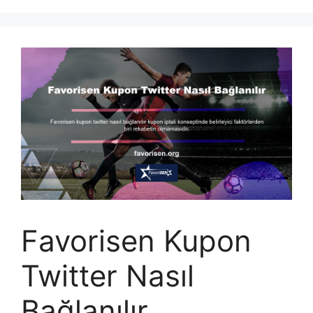
Favorisen Kupon
Twitter Nasıl
Bağlanılır