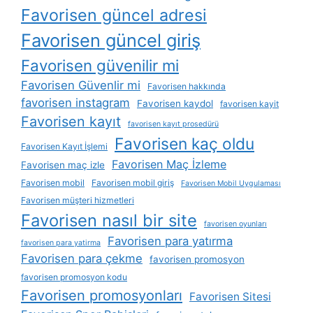
Favorisen güncel adresi
Favorisen güncel giriş
Favorisen güvenilir mi
Favorisen Güvenlir mi
Favorisen hakkında
favorisen instagram
Favorisen kaydol
favorisen kayit
Favorisen kayıt
favorisen kayıt prosedürü
Favorisen kaç oldu
Favorisen Kayıt İşlemi
Favorisen Maç İzleme
Favorisen maç izle
Favorisen mobil
Favorisen mobil giriş
Favorisen Mobil Uygulaması
Favorisen müşteri hizmetleri
Favorisen nasıl bir site
favorisen oyunları
Favorisen para yatırma
favorisen para yatirma
Favorisen para çekme
favorisen promosyon
favorisen promosyon kodu
Favorisen promosyonları
Favorisen Sitesi