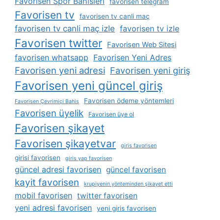
Favorisen Spor Bahisleri
favorisen telegram
Favorisen tv
favorisen tv canli maç
favorisen tv canli maç izle
favorisen tv izle
Favorisen twitter
Favorisen Web Sitesi
favorisen whatsapp
Favorisen Yeni Adres
Favorisen yeni adresi
Favorisen yeni giriş
Favorisen yeni güncel giriş
Favorisen ödeme yöntemleri
Favorisen Çevrimiçi Bahis
Favorisen üyelik
Favorisen üye ol
Favorisen şikayet
Favorisen şikayetvar
giris favorisen
girisi favorisen
giris yap favorisen
güncel adresi favorisen
güncel favorisen
kayit favorisen
krupiyenin yönteminden şikayet etti
mobil favorisen
twitter favorisen
yeni adresi favorisen
yeni giris favorisen