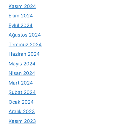
Kasım 2024
Ekim 2024
Eylül 2024
Ağustos 2024
Temmuz 2024
Haziran 2024
Mayıs 2024
Nisan 2024
Mart 2024
Şubat 2024
Ocak 2024
Aralık 2023
Kasım 2023