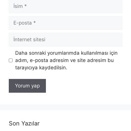
İsim
E-
posta
İnternet
sitesi
Daha sonraki yorumlarımda kullanılması için
adım, e-posta adresim ve site adresim bu
tarayıcıya kaydedilsin.
Son Yazılar