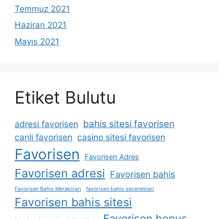
Temmuz 2021
Haziran 2021
Mayıs 2021
Etiket Bulutu
bahis sitesi favorisen
adresi favorisen
canli favorisen
casino sitesi favorisen
Favorisen
Favorisen Adres
Favorisen adresi
Favorisen bahis
Favorisen Bahis Meraklıları
favorisen bahis seçenekleri
Favorisen bahis sitesi
Favorisen bonus