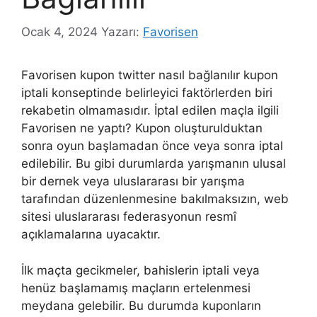
Ocak 4, 2024
Yazarı:
Favorisen
Favorisen kupon twitter nasıl bağlanılır kupon
iptali konseptinde belirleyici faktörlerden biri
rekabetin olmamasıdır. İptal edilen maçla ilgili
Favorisen ne yaptı? Kupon oluşturulduktan
sonra oyun başlamadan önce veya sonra iptal
edilebilir. Bu gibi durumlarda yarışmanın ulusal
bir dernek veya uluslararası bir yarışma
tarafından düzenlenmesine bakılmaksızın, web
sitesi uluslararası federasyonun resmî
açıklamalarına uyacaktır.
İlk maçta gecikmeler, bahislerin iptali veya
henüz başlamamış maçların ertelenmesi
meydana gelebilir. Bu durumda kuponların