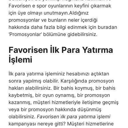
Favorisen e spor oyunlarının keyfini çıkarmak
için üye olmayı unutmayın.Aldığınız
promosyonlar ve bunların neler içerdiği
hakkında daha fazla bilgi edinmek için buradan
‘Promosyonlar’ bölümüne gidebilirsiniz.
Favorisen İlk Para Yatırma
İşlemi
İlk para yatırma işleminiz hesabınızı açtıktan
sonra yapılmış olabilir. Karşılığında promosyon
hakları alabilirsiniz. Bir bahis koymuş, bir bahis
kaybetmiş, bir oyun oynamış, bir promosyon
kazanmış, müşteri hizmetleriyle iletişime geçmiş
veya bir promosyon hakkında düşünmüş
olabilirsiniz.
Favorisen i̇lk para yatırma i̇şlemi
kampanyası nereye gitti? Müşteri hizmetlerine