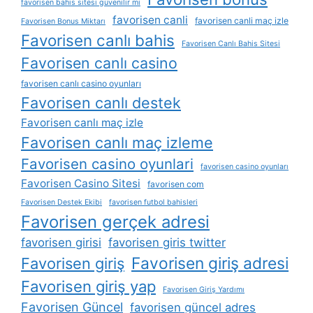
favorisen bahis sitesi güvenilir mi
favorisen canli
favorisen canli maç izle
Favorisen Bonus Miktarı
Favorisen canlı bahis
Favorisen Canlı Bahis Sitesi
Favorisen canlı casino
favorisen canlı casino oyunları
Favorisen canlı destek
Favorisen canlı maç izle
Favorisen canlı maç izleme
Favorisen casino oyunlari
favorisen casino oyunları
Favorisen Casino Sitesi
favorisen com
Favorisen Destek Ekibi
favorisen futbol bahisleri
Favorisen gerçek adresi
favorisen girisi
favorisen giris twitter
Favorisen giriş adresi
Favorisen giriş
Favorisen giriş yap
Favorisen Giriş Yardımı
Favorisen Güncel
favorisen güncel adres