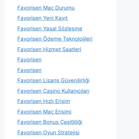
Favorisen Maç Durumu
Favorisen Yeni Kayıt
Favorisen Yasal Sözleşme
Favorisen Ödeme Teknolojileri
Favorisen Hizmet Saatleri
Favorisen
Favorisen
Favorisen Lisans Güvenilirliği
Favorisen Casino Kullanıcıları
Favorisen Hızlı Erişim
Favorisen Maç Erişimi
Favorisen Bonus Çeşitliliği
Favorisen Oyun Stratejisi