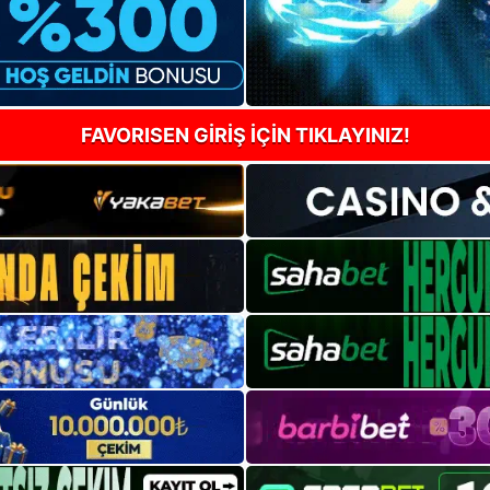
FAVORISEN GİRİŞ İÇİN TIKLAYINIZ!