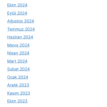
Ekim 2024
Eylül 2024
Ağustos 2024
Temmuz 2024
Haziran 2024
Mayıs 2024
Nisan 2024
Mart 2024
Şubat 2024
Ocak 2024
Aralık 2023
Kasım 2023
Ekim 2023