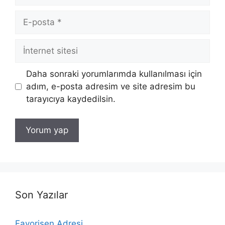
E-
posta
İnternet
sitesi
Daha sonraki yorumlarımda kullanılması için
adım, e-posta adresim ve site adresim bu
tarayıcıya kaydedilsin.
Son Yazılar
Favorisen Adresi