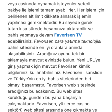
veya casinoda oynamak isteyenler yeterli
bakiye ile işlemi tamamlayabilirler. Her işlem için
belirlenen alt limit dikkate alınarak işlemin
yapılması gerekmektedir. Bu sayede gerekli
tutarı kısa sürede hesabınıza aktarabilir ve
bahis yapmaya devam
Favorisen TV
edebilirsiniz.
Favorisen para yatırma teknolojisi
bahis sitesinde en iyi oranlara anında
ulaşabilirsiniz. Aradığınız oyunu tek bir
tıklamayla mevcut evinizde bulun. Yeni URL’ye
giriş yapmak için mevcut Favorisen kimlik
bilgilerinizi kullanabilirsiniz. Favorisen lisanslıdır
ve Türkiye’nin en iyi bahis sitelerinden biri
olmayı başarmıştır. Favorisen web sitesinde
aradığınızı bulacaksınız. Bu web sitesi
kurulduğu günden bu yana başarıyla
çalışmaktadır. Favorisen, yüzlerce casino
sektörü web sitesi arasında öne çıkmakta ve