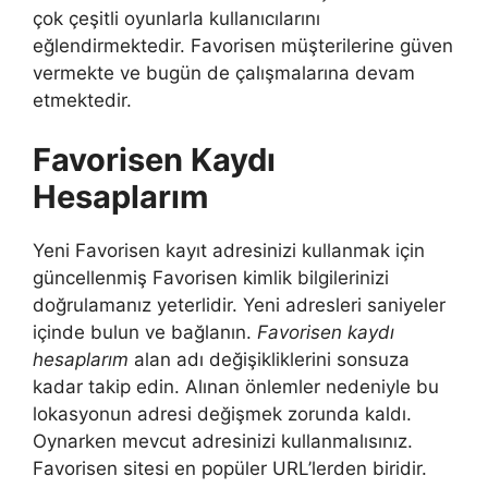
çok çeşitli oyunlarla kullanıcılarını
eğlendirmektedir. Favorisen müşterilerine güven
vermekte ve bugün de çalışmalarına devam
etmektedir.
Favorisen Kaydı
Hesaplarım
Yeni Favorisen kayıt adresinizi kullanmak için
güncellenmiş Favorisen kimlik bilgilerinizi
doğrulamanız yeterlidir. Yeni adresleri saniyeler
içinde bulun ve bağlanın.
Favorisen kaydı
hesaplarım
alan adı değişikliklerini sonsuza
kadar takip edin. Alınan önlemler nedeniyle bu
lokasyonun adresi değişmek zorunda kaldı.
Oynarken mevcut adresinizi kullanmalısınız.
Favorisen sitesi en popüler URL’lerden biridir.