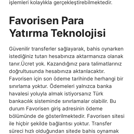
işlemleri kolaylıkla gerçekleştirebilmektedir.
Favorisen Para
Yatırma Teknolojisi
Güvenilir transferler sağlayarak, bahis oynarken
istediğiniz tutarı hesabınıza aktarmanıza olanak
tanır.Ücret yok. Kazandığınız para talimatlarınız
doğrultusunda hesabınıza aktarılacaktır.
Favorisen için son ödeme tarihinde herhangi bir
sınırlama yoktur. Ödemeleri yalnızca banka
havalesi yoluyla almak istiyorsanız Türk
bankacılık sisteminde sınırlamalar olabilir. Bu
durum Favorisen giriş adresinin ödeme
bölümünde de gösterilmektedir. Favorisen sitesi
ile hiçbir şekilde bağlantısı yoktur. Transfer
süreci hızlı olduğundan sitede bahis oynamak