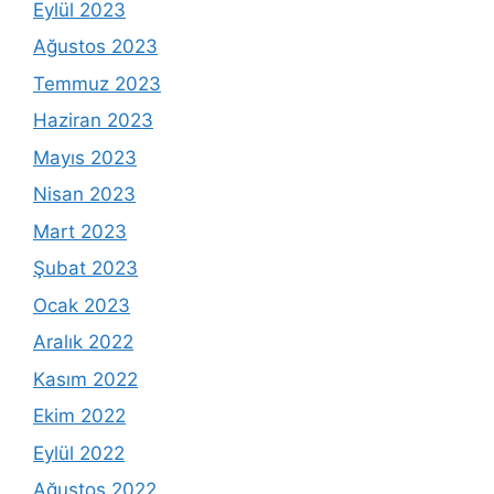
Eylül 2023
Ağustos 2023
Temmuz 2023
Haziran 2023
Mayıs 2023
Nisan 2023
Mart 2023
Şubat 2023
Ocak 2023
Aralık 2022
Kasım 2022
Ekim 2022
Eylül 2022
Ağustos 2022