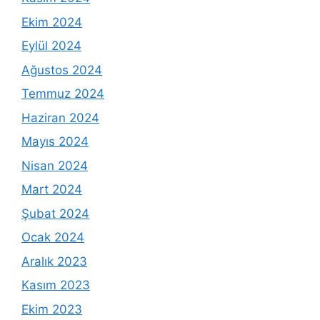
Ekim 2024
Eylül 2024
Ağustos 2024
Temmuz 2024
Haziran 2024
Mayıs 2024
Nisan 2024
Mart 2024
Şubat 2024
Ocak 2024
Aralık 2023
Kasım 2023
Ekim 2023