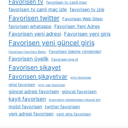
Favorisen tv
favorisen tv canli maç
favorisen tv canli maç izle
favorisen tv izle
Favorisen twitter
Favorisen Web Sitesi
favorisen whatsapp
Favorisen Yeni Adres
Favorisen yeni adresi
Favorisen yeni giriş
Favorisen yeni güncel giriş
Favorisen ödeme yöntemleri
Favorisen Çevrimiçi Bahis
Favorisen üyelik
Favorisen üye ol
Favorisen şikayet
Favorisen şikayetvar
giris favorisen
girisi favorisen
giris yap favorisen
güncel adresi favorisen
güncel favorisen
kayit favorisen
krupiyenin yönteminden şikayet etti
mobil favorisen
twitter favorisen
yeni adresi favorisen
yeni giris favorisen