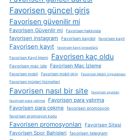
Favorisen güncel giriş
Favorisen güvenilir mi
Favorisen Güvenlir mi
Favorisen hakkında
favorisen instagram
Favorisen kaydol
favorisen kayit
Favorisen kayıt
favorisen kayıt prosedürü
Favorisen kaç oldu
Favorisen Kayıt İşlemi
Favorisen Maç İzleme
Favorisen maç izle
Favorisen mobil
Favorisen mobil giriş
Favorisen Mobil Uygulaması
Favorisen müşteri hizmetleri
Favorisen nasıl bir site
favorisen oyunları
Favorisen para yatırma
favorisen para yatirma
Favorisen para çekme
favorisen promosyon
favorisen promosyon kodu
Favorisen promosyonları
Favorisen Sitesi
Favorisen Spor Bahisleri
favorisen telegram