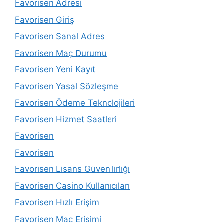
Favorisen Adresi
Favorisen Giriş
Favorisen Sanal Adres
Favorisen Maç Durumu
Favorisen Yeni Kayıt
Favorisen Yasal Sözleşme
Favorisen Ödeme Teknolojileri
Favorisen Hizmet Saatleri
Favorisen
Favorisen
Favorisen Lisans Güvenilirliği
Favorisen Casino Kullanıcıları
Favorisen Hızlı Erişim
Favorisen Maç Erişimi