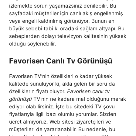
izlemekte sorun yaşamazsınız denilebilir. Bu
sayfadaki müşteriler için canlı akış engellenmiş
veya engeli kaldırılmış görünüyor. Bunun en
büyük sebebi tabi ki oradaki sağlam altyapı. Bu
sebeplerden dolayı televizyon kalitesinin yüksek
olduğu söylenebilir.
Favorisen Canlı Tv Görünüşü
Favorisen TV’nin özellikleri o kadar yüksek
kalitede sunuluyor ki, akla gelen bir soru da
özelliklerin fiyatı oluyor.
Favorisen canlı tv
görünüşü
TV’nin ne kadara mal olduğunu merak
ediyor olabilirsiniz. İşte bu sitedeki TV şovu
fiyatlarıyla ilgili bazı olumlu yorumlar. Sizden
ücret almıyoruz. Web sitesi ziyaretçileri ve
müşterileri de yararlanabilir. Bu nedenle, bu