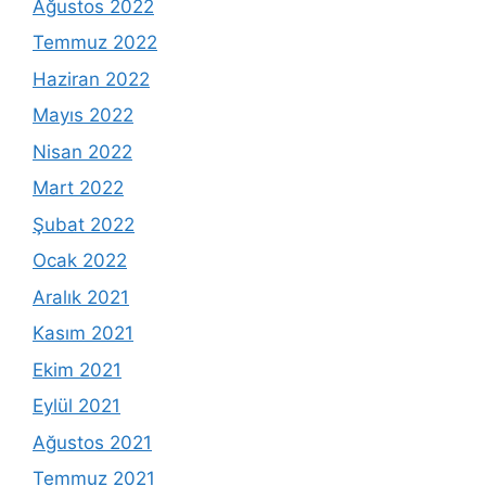
Ağustos 2022
Temmuz 2022
Haziran 2022
Mayıs 2022
Nisan 2022
Mart 2022
Şubat 2022
Ocak 2022
Aralık 2021
Kasım 2021
Ekim 2021
Eylül 2021
Ağustos 2021
Temmuz 2021