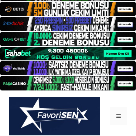
İçeriğe
atla
Menü