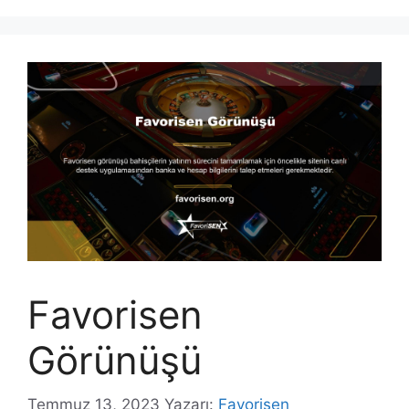
Favorisen
Görünüşü
Temmuz 13, 2023
Yazarı:
Favorisen