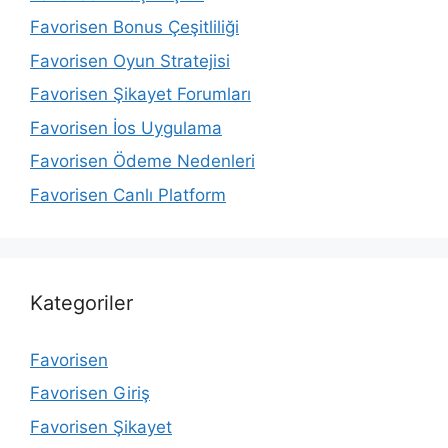
Favorisen Bonus Çeşitliliği
Favorisen Oyun Stratejisi
Favorisen Şikayet Forumları
Favorisen İos Uygulama
Favorisen Ödeme Nedenleri
Favorisen Canlı Platform
Kategoriler
Favorisen
Favorisen Giriş
Favorisen Şikayet