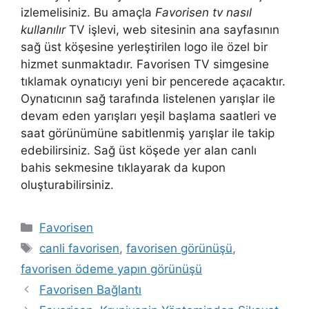
izlemelisiniz. Bu amaçla
Favorisen tv nasıl
kullanılır
TV işlevi, web sitesinin ana sayfasının
sağ üst köşesine yerleştirilen logo ile özel bir
hizmet sunmaktadır. Favorisen TV simgesine
tıklamak oynatıcıyı yeni bir pencerede açacaktır.
Oynatıcının sağ tarafında listelenen yarışlar ile
devam eden yarışları yeşil başlama saatleri ve
saat görünümüne sabitlenmiş yarışlar ile takip
edebilirsiniz. Sağ üst köşede yer alan canlı
bahis sekmesine tıklayarak da kupon
oluşturabilirsiniz.
Kategoriler
Favorisen
Etiketler
canli favorisen
,
favorisen görünüşü
,
favorisen ödeme yapın görünüşü
Favorisen Bağlantı