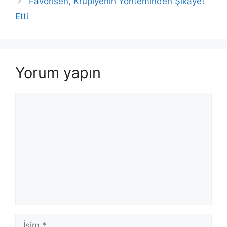
Favorisen, Krupiyenin Yönteminden Şikayet
Etti
Yorum yapın
Yorum
İsim