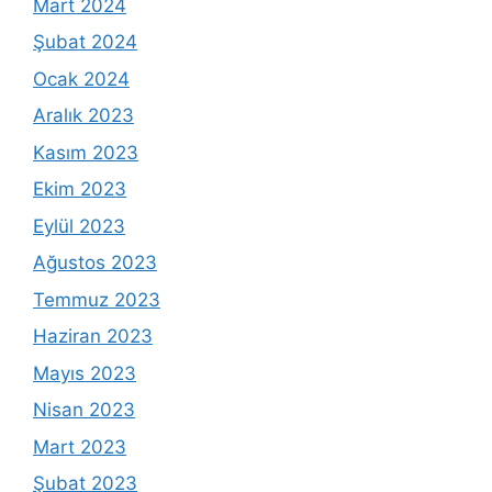
Mart 2024
Şubat 2024
Ocak 2024
Aralık 2023
Kasım 2023
Ekim 2023
Eylül 2023
Ağustos 2023
Temmuz 2023
Haziran 2023
Mayıs 2023
Nisan 2023
Mart 2023
Şubat 2023