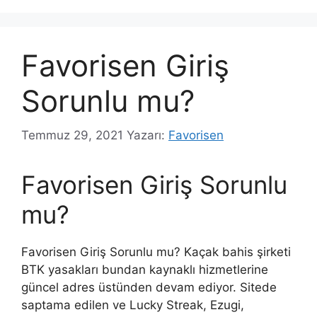
Favorisen Giriş
Sorunlu mu?
Temmuz 29, 2021
Yazarı:
Favorisen
Favorisen Giriş Sorunlu
mu?
Favorisen Giriş Sorunlu mu? Kaçak bahis şirketi
BTK yasakları bundan kaynaklı hizmetlerine
güncel adres üstünden devam ediyor. Sitede
saptama edilen ve Lucky Streak, Ezugi,