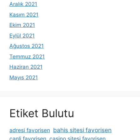
Aralık 2021
Kasım 2021
Ekim 2021
Eylül 2021
Ağustos 2021
Temmuz 2021
Haziran 2021
Mayıs 2021
Etiket Bulutu
bahis sitesi favorisen
adresi favorisen
canli favorisen
casino sitesi favorisen