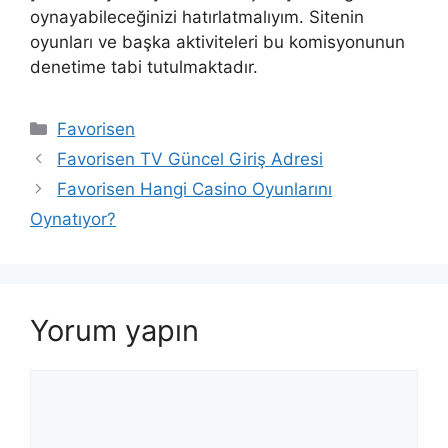
oynayabileceğinizi hatırlatmalıyım. Sitenin
oyunları ve başka aktiviteleri bu komisyonunun
denetime tabi tutulmaktadır.
Kategoriler
Favorisen
Favorisen TV Güncel Giriş Adresi
Favorisen Hangi Casino Oyunlarını
Oynatıyor?
Yorum yapın
Yorum