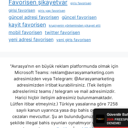
Favorisen şikayetvar
giris favorisen
girisi favorisen
giris yap favorisen
güncel adresi favorisen
güncel favorisen
kayit favorisen
krupiyenin yönteminden şikayet etti
mobil favorisen
twitter favorisen
yeni adresi favorisen
yeni giris favorisen
"Avrasya'nın en büyük reklam platformunda olmak için
Microsoft Teams:
reklam@avrasyamarketing.com
adresimizden veya Telegram: @Avrasyamarketing
adresimizden irtibat kurabilirsiniz. (Tek iletişim
adreslerimiz teams / telegram ve mail adresimizdir.
Harici hiçbir iletişim adresimiz bulunmamaktadır.
Lütfen itibar etmeyiniz.) Türkiye yasalarına göre 7258
sayılı kanun uyarınca yasa dışı bahis oynamanın
cezaları mevcuttur. Şu an bulunduğunuz site hiç bir
şekilde illegal bahis oyunları oynatmıyor ve oynamaya