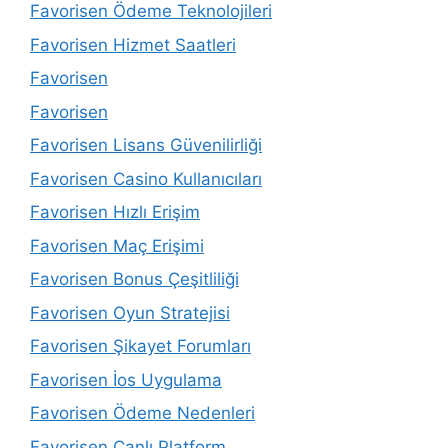
Favorisen Ödeme Teknolojileri
Favorisen Hizmet Saatleri
Favorisen
Favorisen
Favorisen Lisans Güvenilirliği
Favorisen Casino Kullanıcıları
Favorisen Hızlı Erişim
Favorisen Maç Erişimi
Favorisen Bonus Çeşitliliği
Favorisen Oyun Stratejisi
Favorisen Şikayet Forumları
Favorisen İos Uygulama
Favorisen Ödeme Nedenleri
Favorisen Canlı Platform