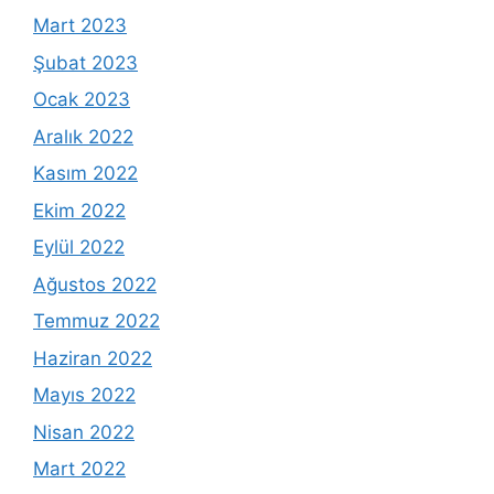
Mart 2023
Şubat 2023
Ocak 2023
Aralık 2022
Kasım 2022
Ekim 2022
Eylül 2022
Ağustos 2022
Temmuz 2022
Haziran 2022
Mayıs 2022
Nisan 2022
Mart 2022