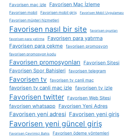
Favorisen Maç İzleme
Favorisen maç izle
Favorisen mobil
Favorisen mobil giriş
Favorisen Mobil Uygulaması
Favorisen müşteri hizmetleri
Favorisen nasıl bir site
favorisen oyunları
Favorisen para yatırma
favorisen para yatirma
Favorisen para çekme
favorisen promosyon
favorisen promosyon kodu
Favorisen promosyonları
Favorisen Sitesi
Favorisen Spor Bahisleri
favorisen telegram
Favorisen tv
favorisen tv canli maç
favorisen tv canli maç izle
favorisen tv izle
Favorisen twitter
Favorisen Web Sitesi
favorisen whatsapp
Favorisen Yeni Adres
Favorisen yeni adresi
Favorisen yeni giriş
Favorisen yeni güncel giriş
Favorisen ödeme yöntemleri
Favorisen Çevrimiçi Bahis