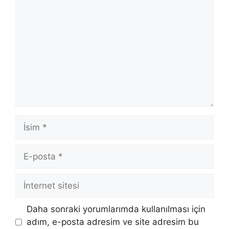
İsim
E-
posta
İnternet
sitesi
Daha sonraki yorumlarımda kullanılması için
adım, e-posta adresim ve site adresim bu