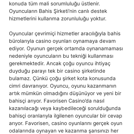
konuda tüm mali sorumluluğu üstlenir.
Oyuncuların Bahis Şirketi’nin canlı destek
hizmetlerini kullanma zorunluluğu yoktur.
Oyuncular çevrimiçi hizmetler aracılığıyla bahis
bürolarıyla casino oyunları oynamaya devam
ediyor. Oyunun gerçek ortamda oynanamaması
nedeniyle oyuncuların bu tekniği kullanması
gerekmektedir. Ancak çoğu oyuncu ihtiyaç
duyduğu parayı tek bir casino şirketinde
bulamaz. Çünkü çoğu şirket kota konusunda
cimri davranıyor. Oyuncu, oyunu kazanmanın
artık mümkün olmadığını düşünüyor ve yeni bir
bahisçi arıyor. Favorisen Casino’da nasıl
kazanılacağı veya kaybedileceği sorulduğunda
bahisçi oranlarıyla ilgilenen oyuncular bir cevap
arıyor. Favorisen, casino oyunlarını gerçek oyun
odalarında oynayan ve kazanma şansınızı her