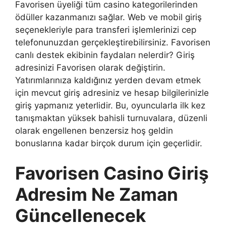
Favorisen üyeliği tüm casino kategorilerinden
ödüller kazanmanızı sağlar. Web ve mobil giriş
seçenekleriyle para transferi işlemlerinizi cep
telefonunuzdan gerçekleştirebilirsiniz. Favorisen
canlı destek ekibinin faydaları nelerdir? Giriş
adresinizi Favorisen olarak değiştirin.
Yatırımlarınıza kaldığınız yerden devam etmek
için mevcut giriş adresiniz ve hesap bilgilerinizle
giriş yapmanız yeterlidir. Bu, oyuncularla ilk kez
tanışmaktan yüksek bahisli turnuvalara, düzenli
olarak engellenen benzersiz hoş geldin
bonuslarına kadar birçok durum için geçerlidir.
Favorisen Casino Giriş
Adresim Ne Zaman
Güncellenecek