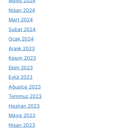
Mayıs 2024
Nisan 2024
Mart 2024
Şubat 2024
Ocak 2024
Aralık 2023
Kasım 2023
Ekim 2023
Eylül 2023
Ağustos 2023
Temmuz 2023
Haziran 2023
Mayıs 2023
Nisan 2023