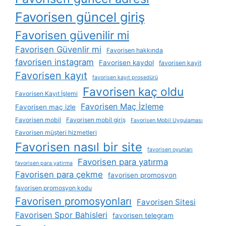
Favorisen güncel giriş
Favorisen güvenilir mi
Favorisen Güvenlir mi
Favorisen hakkında
favorisen instagram
Favorisen kaydol
favorisen kayit
Favorisen kayıt
favorisen kayıt prosedürü
Favorisen kaç oldu
Favorisen Kayıt İşlemi
Favorisen Maç İzleme
Favorisen maç izle
Favorisen mobil
Favorisen mobil giriş
Favorisen Mobil Uygulaması
Favorisen müşteri hizmetleri
Favorisen nasıl bir site
favorisen oyunları
Favorisen para yatırma
favorisen para yatirma
Favorisen para çekme
favorisen promosyon
favorisen promosyon kodu
Favorisen promosyonları
Favorisen Sitesi
Favorisen Spor Bahisleri
favorisen telegram