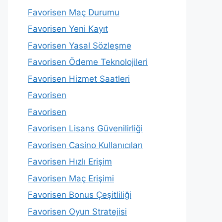
Favorisen Maç Durumu
Favorisen Yeni Kayıt
Favorisen Yasal Sözleşme
Favorisen Ödeme Teknolojileri
Favorisen Hizmet Saatleri
Favorisen
Favorisen
Favorisen Lisans Güvenilirliği
Favorisen Casino Kullanıcıları
Favorisen Hızlı Erişim
Favorisen Maç Erişimi
Favorisen Bonus Çeşitliliği
Favorisen Oyun Stratejisi