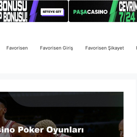
Favorisen
Favorisen Giriş
Favorisen Şikayet