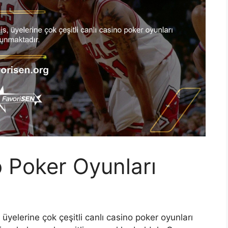
 Poker Oyunları
üyelerine çok çeşitli canlı casino poker oyunları