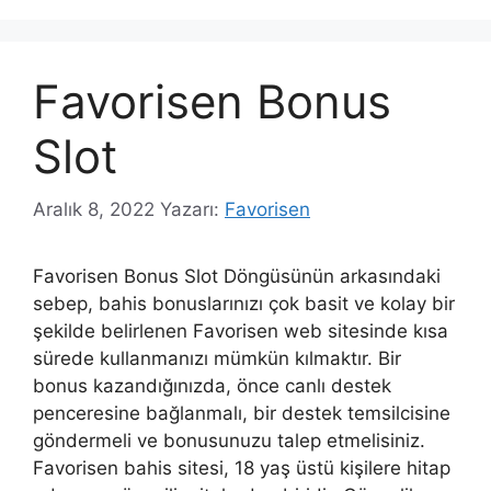
Favorisen Bonus
Slot
Aralık 8, 2022
Yazarı:
Favorisen
Favorisen Bonus Slot Döngüsünün arkasındaki
sebep, bahis bonuslarınızı çok basit ve kolay bir
şekilde belirlenen Favorisen web sitesinde kısa
sürede kullanmanızı mümkün kılmaktır. Bir
bonus kazandığınızda, önce canlı destek
penceresine bağlanmalı, bir destek temsilcisine
göndermeli ve bonusunuzu talep etmelisiniz.
Favorisen bahis sitesi, 18 yaş üstü kişilere hitap