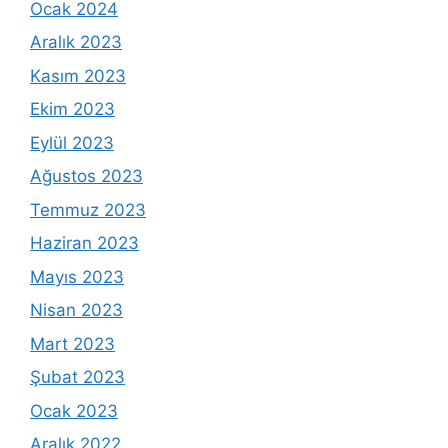
Ocak 2024
Aralık 2023
Kasım 2023
Ekim 2023
Eylül 2023
Ağustos 2023
Temmuz 2023
Haziran 2023
Mayıs 2023
Nisan 2023
Mart 2023
Şubat 2023
Ocak 2023
Aralık 2022