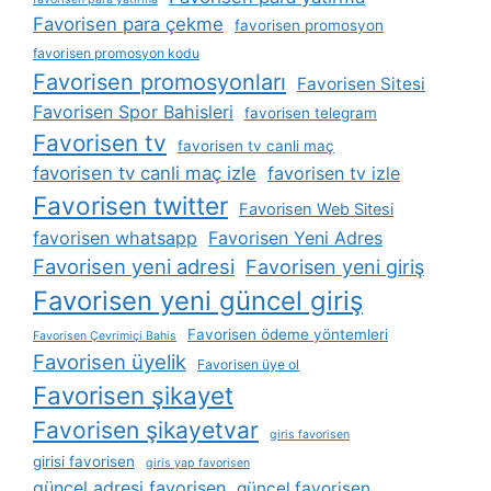
Favorisen para çekme
favorisen promosyon
favorisen promosyon kodu
Favorisen promosyonları
Favorisen Sitesi
Favorisen Spor Bahisleri
favorisen telegram
Favorisen tv
favorisen tv canli maç
favorisen tv canli maç izle
favorisen tv izle
Favorisen twitter
Favorisen Web Sitesi
favorisen whatsapp
Favorisen Yeni Adres
Favorisen yeni adresi
Favorisen yeni giriş
Favorisen yeni güncel giriş
Favorisen ödeme yöntemleri
Favorisen Çevrimiçi Bahis
Favorisen üyelik
Favorisen üye ol
Favorisen şikayet
Favorisen şikayetvar
giris favorisen
girisi favorisen
giris yap favorisen
güncel adresi favorisen
güncel favorisen