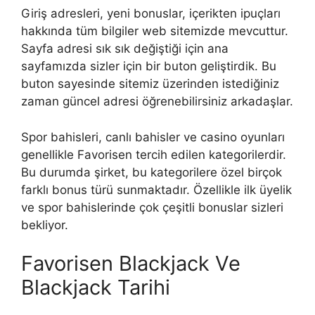
Giriş adresleri, yeni bonuslar, içerikten ipuçları
hakkında tüm bilgiler web sitemizde mevcuttur.
Sayfa adresi sık sık değiştiği için ana
sayfamızda sizler için bir buton geliştirdik. Bu
buton sayesinde sitemiz üzerinden istediğiniz
zaman güncel adresi öğrenebilirsiniz arkadaşlar.
Spor bahisleri, canlı bahisler ve casino oyunları
genellikle Favorisen tercih edilen kategorilerdir.
Bu durumda şirket, bu kategorilere özel birçok
farklı bonus türü sunmaktadır. Özellikle ilk üyelik
ve spor bahislerinde çok çeşitli bonuslar sizleri
bekliyor.
Favorisen Blackjack Ve
Blackjack Tarihi