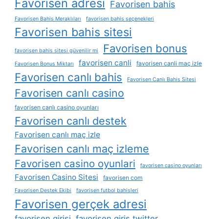
Favorisen adresi
Favorisen bahis
Favorisen Bahis Meraklıları
favorisen bahis seçenekleri
Favorisen bahis sitesi
Favorisen bonus
favorisen bahis sitesi güvenilir mi
favorisen canli
favorisen canli maç izle
Favorisen Bonus Miktarı
Favorisen canlı bahis
Favorisen Canlı Bahis Sitesi
Favorisen canlı casino
favorisen canlı casino oyunları
Favorisen canlı destek
Favorisen canlı maç izle
Favorisen canlı maç izleme
Favorisen casino oyunlari
favorisen casino oyunları
Favorisen Casino Sitesi
favorisen com
Favorisen Destek Ekibi
favorisen futbol bahisleri
Favorisen gerçek adresi
favorisen girisi
favorisen giris twitter