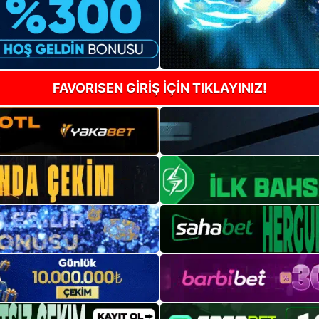
FAVORISEN GİRİŞ İÇİN TIKLAYINIZ!