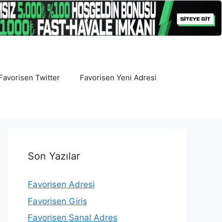
Favorisen Twitter
Favorisen Yeni Adresi
Son Yazılar
Favorisen Adresi
Favorisen Giriş
Favorisen Sanal Adres