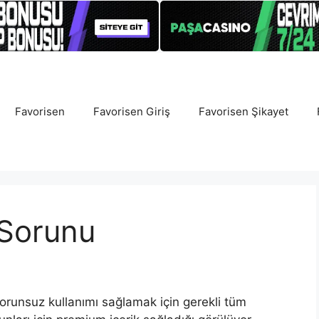
Favorisen
Favorisen Giriş
Favorisen Şikayet
 Sorunu
orunsuz kullanımı sağlamak için gerekli tüm