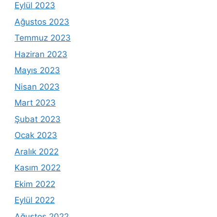
Eylül 2023
Ağustos 2023
Temmuz 2023
Haziran 2023
Mayıs 2023
Nisan 2023
Mart 2023
Şubat 2023
Ocak 2023
Aralık 2022
Kasım 2022
Ekim 2022
Eylül 2022
Ağustos 2022