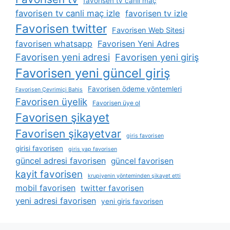
favorisen tv canli maç
favorisen tv canli maç izle
favorisen tv izle
Favorisen twitter
Favorisen Web Sitesi
favorisen whatsapp
Favorisen Yeni Adres
Favorisen yeni adresi
Favorisen yeni giriş
Favorisen yeni güncel giriş
Favorisen ödeme yöntemleri
Favorisen Çevrimiçi Bahis
Favorisen üyelik
Favorisen üye ol
Favorisen şikayet
Favorisen şikayetvar
giris favorisen
girisi favorisen
giris yap favorisen
güncel adresi favorisen
güncel favorisen
kayit favorisen
krupiyenin yönteminden şikayet etti
mobil favorisen
twitter favorisen
yeni adresi favorisen
yeni giris favorisen