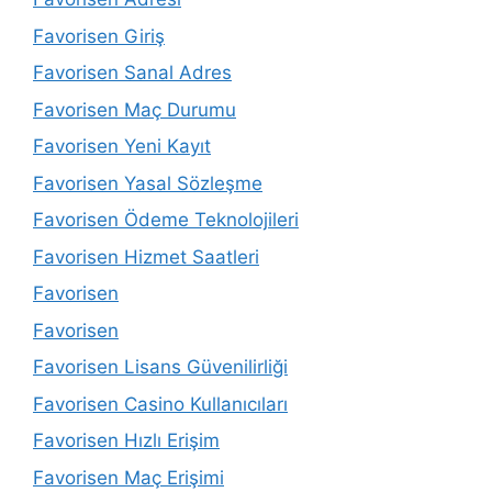
Favorisen Giriş
Favorisen Sanal Adres
Favorisen Maç Durumu
Favorisen Yeni Kayıt
Favorisen Yasal Sözleşme
Favorisen Ödeme Teknolojileri
Favorisen Hizmet Saatleri
Favorisen
Favorisen
Favorisen Lisans Güvenilirliği
Favorisen Casino Kullanıcıları
Favorisen Hızlı Erişim
Favorisen Maç Erişimi