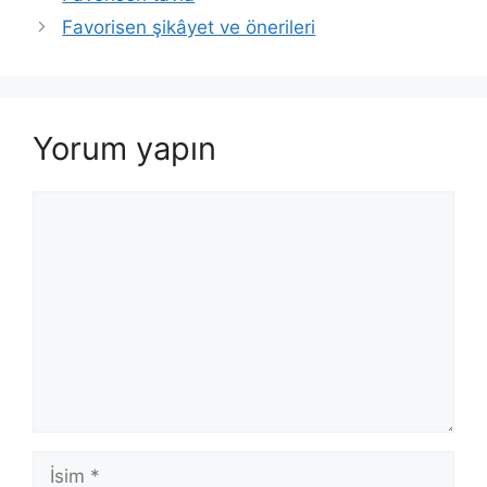
Favorisen şikâyet ve önerileri
Yorum yapın
Yorum
İsim