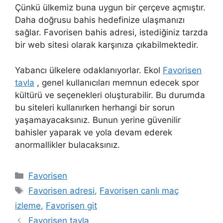
Çünkü ülkemiz buna uygun bir çerçeve açmıştır.
Daha doğrusu bahis hedefinize ulaşmanızı
sağlar. Favorisen bahis adresi, istediğiniz tarzda
bir web sitesi olarak karşınıza çıkabilmektedir.
Yabancı ülkelere odaklanıyorlar. Ekol
Favorisen
tavla
, genel kullanıcıları memnun edecek spor
kültürü ve seçenekleri oluşturabilir. Bu durumda
bu siteleri kullanırken herhangi bir sorun
yaşamayacaksınız. Bunun yerine güvenilir
bahisler yaparak ve yola devam ederek
anormallikler bulacaksınız.
Kategoriler
Favorisen
Etiketler
Favorisen adresi
,
Favorisen canlı maç
izleme
,
Favorisen git
Favorisen tavla