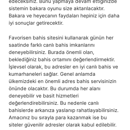
edeceksiniz. Bunu yapmaya devam ettiğinizde
sistemin bakara oyunu size aktarılacaktır.
Bakara ve heyecanın faydaları hepiniz için daha
iyi sonuçlar getirecektir.
Favorisen bahis sitesini kullanarak günün her
saatinde farklı canlı bahis imkanlarını
deneyebilirsiniz. Burada önemli olan,
beklediğiniz bahis ortamını değerlendirmektir.
İşlevsel olarak, bu adresler en iyi canlı bahis ve
kumarhaneleri sağlar. Genel anlamda
ülkemizdeki en önemli adres bahis servisinizin
önünde olacaktır. Bu durumda her alanı
deneyebilir ve basit hizmetleri
değerlendirebilirsiniz. Bu nedenle canlı
bahislerde arkanıza yaslanıp rahatlayabilirsiniz.
Amacınız bu sırayla para kazanmak ise bu
siteler güvenilir adresler olarak kabul edilebilir.