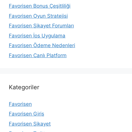
Favorisen Bonus Çeşitliliği
Favorisen Oyun Stratejisi
Favorisen Şikayet Forumları
Favorisen İos Uygulama
Favorisen Ödeme Nedenleri
Favorisen Canlı Platform
Kategoriler
Favorisen
Favorisen Giriş
Favorisen Şikayet