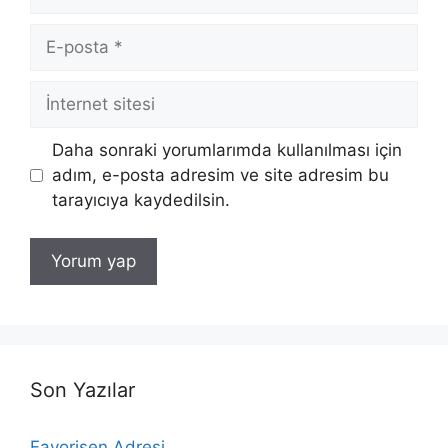
E-
posta
İnternet
sitesi
Daha sonraki yorumlarımda kullanılması için
adım, e-posta adresim ve site adresim bu
tarayıcıya kaydedilsin.
Son Yazılar
Favorisen Adresi