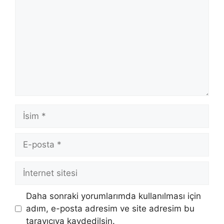
İsim
E-
posta
İnternet
sitesi
Daha sonraki yorumlarımda kullanılması için
adım, e-posta adresim ve site adresim bu
tarayıcıya kaydedilsin.