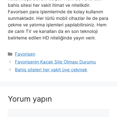
bahis sitesi her vakit itimat ve nitelikdir.
Favorisen para işlemlerinde de kolay kullanım
sunmaktadır. Her türlü mobil cihazlar ile de para
çekme ve yatırma işlemleri yapılabilirsiniz. Hem
de canlı TV ve kanalları da en son teknoloji
belirleme edilen HD niteliğinde yayın verir.
Kategoriler
Favorisen
Favorisenin Kaçak Site Olması Durumu
Bahis siteleri her vakit üye çekmek
Yorum yapın
Yorum