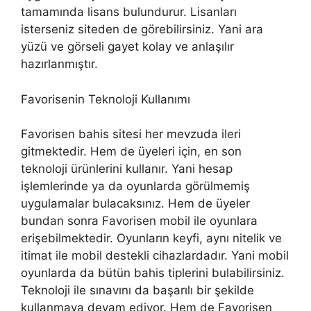
tamamında lisans bulundurur. Lisanları
isterseniz siteden de görebilirsiniz. Yani ara
yüzü ve görseli gayet kolay ve anlaşılır
hazırlanmıştır.
Favorisenin Teknoloji Kullanımı
Favorisen bahis sitesi her mevzuda ileri
gitmektedir. Hem de üyeleri için, en son
teknoloji ürünlerini kullanır. Yani hesap
işlemlerinde ya da oyunlarda görülmemiş
uygulamalar bulacaksınız. Hem de üyeler
bundan sonra Favorisen mobil ile oyunlara
erişebilmektedir. Oyunların keyfi, aynı nitelik ve
itimat ile mobil destekli cihazlardadır. Yani mobil
oyunlarda da bütün bahis tiplerini bulabilirsiniz.
Teknoloji ile sınavını da başarılı bir şekilde
kullanmaya devam ediyor. Hem de Favorisen