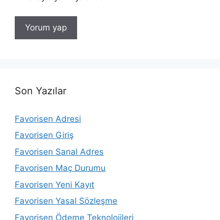
Son Yazılar
Favorisen Adresi
Favorisen Giriş
Favorisen Sanal Adres
Favorisen Maç Durumu
Favorisen Yeni Kayıt
Favorisen Yasal Sözleşme
Favorisen Ödeme Teknolojileri