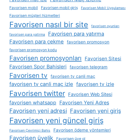
Favorisen mobil
Favorisen mobil giriş
Favorisen Mobil Uygulaması
Favorisen müşteri hizmetleri
Favorisen nasıl bir site
favorisen oyunları
Favorisen para yatırma
favorisen para yatirma
Favorisen para çekme
favorisen promosyon
favorisen promosyon kodu
Favorisen promosyonları
Favorisen Sitesi
Favorisen Spor Bahisleri
favorisen telegram
Favorisen tv
favorisen tv canli maç
favorisen tv canli maç izle
favorisen tv izle
Favorisen twitter
Favorisen Web Sitesi
favorisen whatsapp
Favorisen Yeni Adres
Favorisen yeni adresi
Favorisen yeni giriş
Favorisen yeni güncel giriş
Favorisen ödeme yöntemleri
Favorisen Çevrimiçi Bahis
Favorisen üyelik
Favorisen üye ol