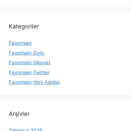
Kategoriler
Favorisen
Favorisen Giriş
Favorisen Şikayet
Favorisen Twitter
Favorisen Yeni Adresi
Arşivler
Temmuz 2026