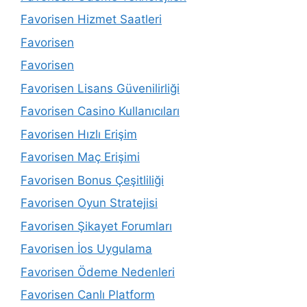
Favorisen Hizmet Saatleri
Favorisen
Favorisen
Favorisen Lisans Güvenilirliği
Favorisen Casino Kullanıcıları
Favorisen Hızlı Erişim
Favorisen Maç Erişimi
Favorisen Bonus Çeşitliliği
Favorisen Oyun Stratejisi
Favorisen Şikayet Forumları
Favorisen İos Uygulama
Favorisen Ödeme Nedenleri
Favorisen Canlı Platform