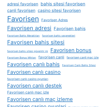
bahis sitesi favorisen
adresi favorisen
canli favorisen
casino sitesi favorisen
Favorisen
Favorisen Adres
Favorisen adresi
Favorisen bahis
Favorisen Bahis Meraklıları
favorisen bahis seçenekleri
Favorisen bahis sitesi
Favorisen bonus
favorisen bahis sitesi güvenilir mi
favorisen canli
favorisen canli maç izle
Favorisen Bonus Miktarı
Favorisen canlı bahis
Favorisen Canlı Bahis Sitesi
Favorisen canlı casino
favorisen canlı casino oyunları
Favorisen canlı destek
Favorisen canlı maç izle
Favorisen canlı maç izleme
Favorisen casino oyunlari