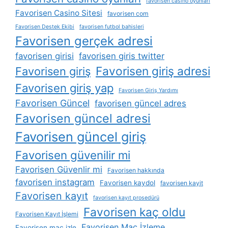
favorisen casino oyunları
Favorisen Casino Sitesi
favorisen com
Favorisen Destek Ekibi
favorisen futbol bahisleri
Favorisen gerçek adresi
favorisen girisi
favorisen giris twitter
Favorisen giriş adresi
Favorisen giriş
Favorisen giriş yap
Favorisen Giriş Yardımı
Favorisen Güncel
favorisen güncel adres
Favorisen güncel adresi
Favorisen güncel giriş
Favorisen güvenilir mi
Favorisen Güvenlir mi
Favorisen hakkında
favorisen instagram
Favorisen kaydol
favorisen kayit
Favorisen kayıt
favorisen kayıt prosedürü
Favorisen kaç oldu
Favorisen Kayıt İşlemi
Favorisen Maç İzleme
Favorisen maç izle