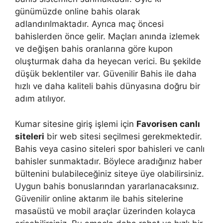
günümüzde online bahis olarak
adlandırılmaktadır. Ayrıca maç öncesi
bahislerden önce gelir. Maçları anında izlemek
ve değişen bahis oranlarına göre kupon
oluşturmak daha da heyecan verici. Bu şekilde
düşük beklentiler var. Güvenilir Bahis ile daha
hızlı ve daha kaliteli bahis dünyasına doğru bir
adım atılıyor.
Kumar sitesine giriş işlemi için
Favorisen canlı
siteleri
bir web sitesi seçilmesi gerekmektedir.
Bahis veya casino siteleri spor bahisleri ve canlı
bahisler sunmaktadır. Böylece aradığınız haber
bültenini bulabileceğiniz siteye üye olabilirsiniz.
Uygun bahis bonuslarından yararlanacaksınız.
Güvenilir online aktarım ile bahis sitelerine
masaüstü ve mobil araçlar üzerinden kolayca