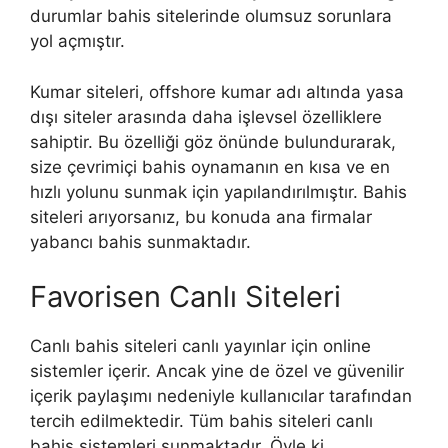
durumlar bahis sitelerinde olumsuz sorunlara
yol açmıştır.
Kumar siteleri, offshore kumar adı altında yasa
dışı siteler arasında daha işlevsel özelliklere
sahiptir. Bu özelliği göz önünde bulundurarak,
size çevrimiçi bahis oynamanın en kısa ve en
hızlı yolunu sunmak için yapılandırılmıştır. Bahis
siteleri arıyorsanız, bu konuda ana firmalar
yabancı bahis sunmaktadır.
Favorisen Canlı Siteleri
Canlı bahis siteleri canlı yayınlar için online
sistemler içerir. Ancak yine de özel ve güvenilir
içerik paylaşımı nedeniyle kullanıcılar tarafından
tercih edilmektedir. Tüm bahis siteleri canlı
bahis sistemleri sunmaktadır. Öyle ki