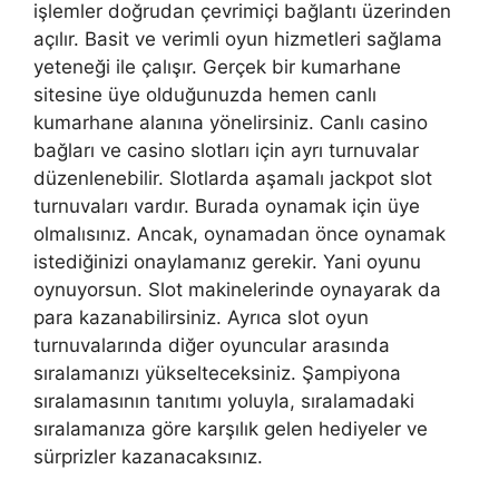
işlemler doğrudan çevrimiçi bağlantı üzerinden
açılır. Basit ve verimli oyun hizmetleri sağlama
yeteneği ile çalışır. Gerçek bir kumarhane
sitesine üye olduğunuzda hemen canlı
kumarhane alanına yönelirsiniz. Canlı casino
bağları ve casino slotları için ayrı turnuvalar
düzenlenebilir. Slotlarda aşamalı jackpot slot
turnuvaları vardır. Burada oynamak için üye
olmalısınız. Ancak, oynamadan önce oynamak
istediğinizi onaylamanız gerekir. Yani oyunu
oynuyorsun. Slot makinelerinde oynayarak da
para kazanabilirsiniz. Ayrıca slot oyun
turnuvalarında diğer oyuncular arasında
sıralamanızı yükselteceksiniz. Şampiyona
sıralamasının tanıtımı yoluyla, sıralamadaki
sıralamanıza göre karşılık gelen hediyeler ve
sürprizler kazanacaksınız.