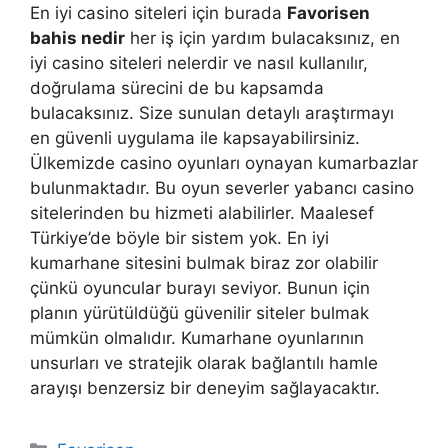
En iyi casino siteleri için burada
Favorisen
bahis nedir
her iş için yardım bulacaksınız, en
iyi casino siteleri nelerdir ve nasıl kullanılır,
doğrulama sürecini de bu kapsamda
bulacaksınız. Size sunulan detaylı araştırmayı
en güvenli uygulama ile kapsayabilirsiniz.
Ülkemizde casino oyunları oynayan kumarbazlar
bulunmaktadır. Bu oyun severler yabancı casino
sitelerinden bu hizmeti alabilirler. Maalesef
Türkiye’de böyle bir sistem yok. En iyi
kumarhane sitesini bulmak biraz zor olabilir
çünkü oyuncular burayı seviyor. Bunun için
planın yürütüldüğü güvenilir siteler bulmak
mümkün olmalıdır. Kumarhane oyunlarının
unsurları ve stratejik olarak bağlantılı hamle
arayışı benzersiz bir deneyim sağlayacaktır.
Kategoriler