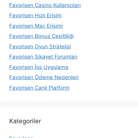
Favorisen Casino Kullanıcıları
Favorisen Hızlı Erişim
Favorisen Maç Erişimi
Favorisen Bonus Çeşitliliği
Favorisen Oyun Stratejisi
Favorisen Şikayet Forumları
Favorisen İos Uygulama
Favorisen Ödeme Nedenleri
Favorisen Canlı Platform
Kategoriler