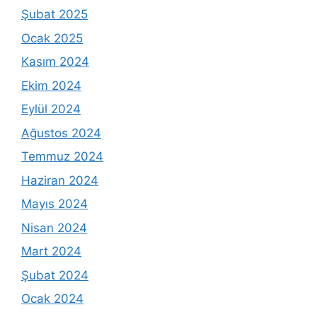
Şubat 2025
Ocak 2025
Kasım 2024
Ekim 2024
Eylül 2024
Ağustos 2024
Temmuz 2024
Haziran 2024
Mayıs 2024
Nisan 2024
Mart 2024
Şubat 2024
Ocak 2024