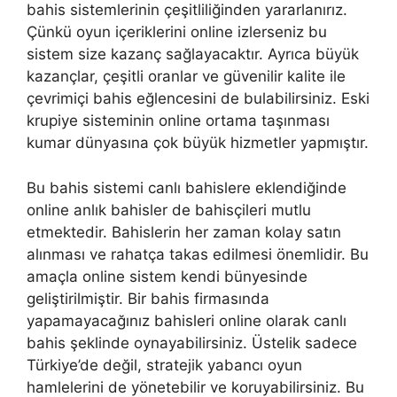
bahis sistemlerinin çeşitliliğinden yararlanırız.
Çünkü oyun içeriklerini online izlerseniz bu
sistem size kazanç sağlayacaktır. Ayrıca büyük
kazançlar, çeşitli oranlar ve güvenilir kalite ile
çevrimiçi bahis eğlencesini de bulabilirsiniz. Eski
krupiye sisteminin online ortama taşınması
kumar dünyasına çok büyük hizmetler yapmıştır.
Bu bahis sistemi canlı bahislere eklendiğinde
online anlık bahisler de bahisçileri mutlu
etmektedir. Bahislerin her zaman kolay satın
alınması ve rahatça takas edilmesi önemlidir. Bu
amaçla online sistem kendi bünyesinde
geliştirilmiştir. Bir bahis firmasında
yapamayacağınız bahisleri online olarak canlı
bahis şeklinde oynayabilirsiniz. Üstelik sadece
Türkiye’de değil, stratejik yabancı oyun
hamlelerini de yönetebilir ve koruyabilirsiniz. Bu