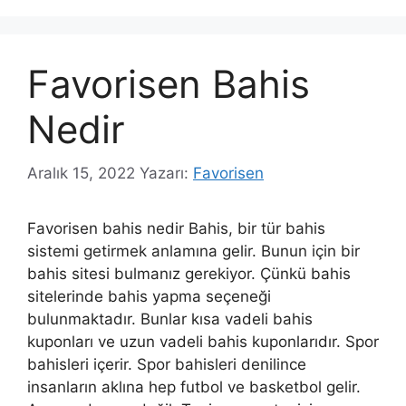
Favorisen Bahis
Nedir
Aralık 15, 2022
Yazarı:
Favorisen
Favorisen bahis nedir Bahis, bir tür bahis
sistemi getirmek anlamına gelir. Bunun için bir
bahis sitesi bulmanız gerekiyor. Çünkü bahis
sitelerinde bahis yapma seçeneği
bulunmaktadır. Bunlar kısa vadeli bahis
kuponları ve uzun vadeli bahis kuponlarıdır. Spor
bahisleri içerir. Spor bahisleri denilince
insanların aklına hep futbol ve basketbol gelir.