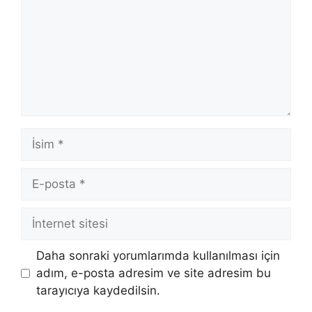
İsim
E-
posta
İnternet
sitesi
Daha sonraki yorumlarımda kullanılması için
adım, e-posta adresim ve site adresim bu
tarayıcıya kaydedilsin.