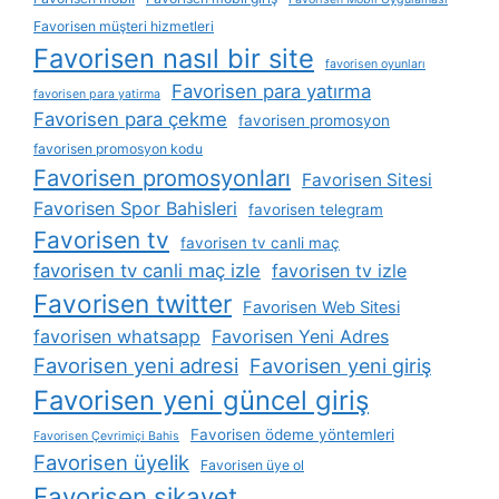
Favorisen müşteri hizmetleri
Favorisen nasıl bir site
favorisen oyunları
Favorisen para yatırma
favorisen para yatirma
Favorisen para çekme
favorisen promosyon
favorisen promosyon kodu
Favorisen promosyonları
Favorisen Sitesi
Favorisen Spor Bahisleri
favorisen telegram
Favorisen tv
favorisen tv canli maç
favorisen tv canli maç izle
favorisen tv izle
Favorisen twitter
Favorisen Web Sitesi
favorisen whatsapp
Favorisen Yeni Adres
Favorisen yeni adresi
Favorisen yeni giriş
Favorisen yeni güncel giriş
Favorisen ödeme yöntemleri
Favorisen Çevrimiçi Bahis
Favorisen üyelik
Favorisen üye ol
Favorisen şikayet