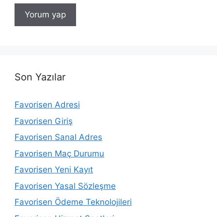
Son Yazılar
Favorisen Adresi
Favorisen Giriş
Favorisen Sanal Adres
Favorisen Maç Durumu
Favorisen Yeni Kayıt
Favorisen Yasal Sözleşme
Favorisen Ödeme Teknolojileri