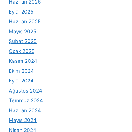
Haziran 2026
Eylül 2025
Haziran 2025
Mayıs 2025
Şubat 2025
Ocak 2025
Kasım 2024
Ekim 2024
Eylül 2024
Ağustos 2024
Temmuz 2024
Haziran 2024
Mayıs 2024
Nisan 2024