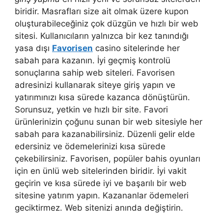
biridir. Masrafları size ait olmak üzere kupon
oluşturabileceğiniz çok düzgün ve hızlı bir web
sitesi. Kullanıcıların yalnızca bir kez tanındığı
yasa dışı
Favorisen
casino sitelerinde her
sabah para kazanın. İyi geçmiş kontrolü
sonuçlarına sahip web siteleri. Favorisen
adresinizi kullanarak siteye giriş yapın ve
yatırımınızı kısa sürede kazanca dönüştürün.
Sorunsuz, yetkin ve hızlı bir site. Favori
ürünlerinizin çoğunu sunan bir web sitesiyle her
sabah para kazanabilirsiniz. Düzenli gelir elde
edersiniz ve ödemelerinizi kısa sürede
çekebilirsiniz. Favorisen, popüler bahis oyunları
için en ünlü web sitelerinden biridir. İyi vakit
geçirin ve kısa sürede iyi ve başarılı bir web
sitesine yatırım yapın. Kazananlar ödemeleri
geciktirmez. Web sitenizi anında değiştirin.