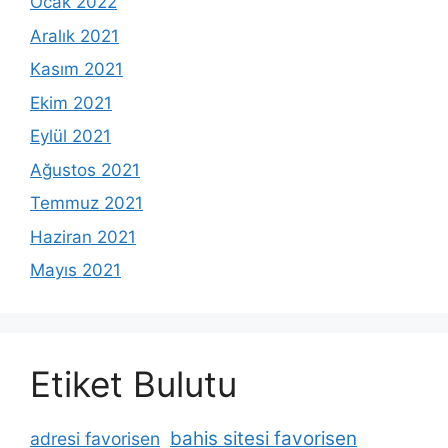
Ocak 2022
Aralık 2021
Kasım 2021
Ekim 2021
Eylül 2021
Ağustos 2021
Temmuz 2021
Haziran 2021
Mayıs 2021
Etiket Bulutu
bahis sitesi favorisen
adresi favorisen