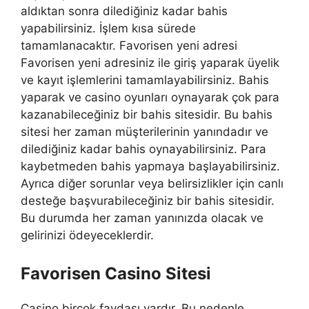
aldıktan sonra dilediğiniz kadar bahis
yapabilirsiniz. İşlem kısa sürede
tamamlanacaktır. Favorisen yeni adresi
Favorisen yeni adresiniz ile giriş yaparak üyelik
ve kayıt işlemlerini tamamlayabilirsiniz. Bahis
yaparak ve casino oyunları oynayarak çok para
kazanabileceğiniz bir bahis sitesidir. Bu bahis
sitesi her zaman müşterilerinin yanındadır ve
dilediğiniz kadar bahis oynayabilirsiniz. Para
kaybetmeden bahis yapmaya başlayabilirsiniz.
Ayrıca diğer sorunlar veya belirsizlikler için canlı
desteğe başvurabileceğiniz bir bahis sitesidir.
Bu durumda her zaman yanınızda olacak ve
gelirinizi ödeyeceklerdir.
Favorisen Casino Sitesi
Casino birçok faydası vardır. Bu nedenle