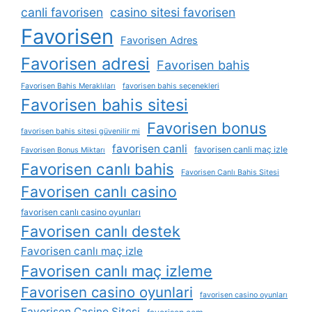
canli favorisen
casino sitesi favorisen
Favorisen
Favorisen Adres
Favorisen adresi
Favorisen bahis
Favorisen Bahis Meraklıları
favorisen bahis seçenekleri
Favorisen bahis sitesi
Favorisen bonus
favorisen bahis sitesi güvenilir mi
favorisen canli
favorisen canli maç izle
Favorisen Bonus Miktarı
Favorisen canlı bahis
Favorisen Canlı Bahis Sitesi
Favorisen canlı casino
favorisen canlı casino oyunları
Favorisen canlı destek
Favorisen canlı maç izle
Favorisen canlı maç izleme
Favorisen casino oyunlari
favorisen casino oyunları
Favorisen Casino Sitesi